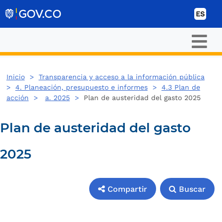
Ir al contenido
ES
Inicio
>
Transparencia y acceso a la información pública
>
4. Planeación, presupuesto e informes
>
4.3 Plan de
acción
>
a. 2025
>
Plan de austeridad del gasto 2025
Plan de austeridad del gasto
2025
Compartir
Buscar
Compartir
Buscar