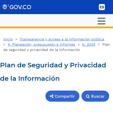
Ir al contenido
ES
Inicio
>
Transparencia y acceso a la información pública
>
4. Planeación, presupuesto e informes
>
b. 2024
>
Plan
de seguridad y privacidad de la información
Plan de Seguridad y Privacidad
de la Información
Compartir
Buscar
Compartir
Buscar