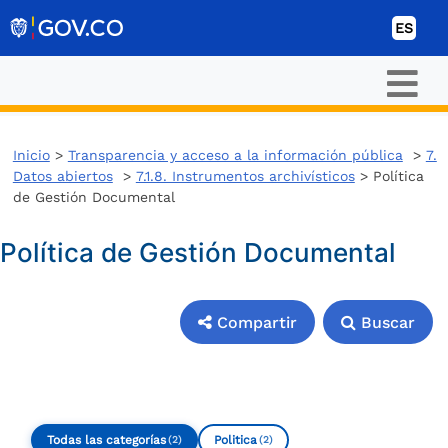
Ir al contenido
ES
Inicio
>
Transparencia y acceso a la información pública
>
7.
Datos abiertos
>
7.1.8. Instrumentos archivísticos
> Política
de Gestión Documental
Política de Gestión Documental
Compartir
Buscar
Compartir
Buscar
Todas las categorías
Politica
(2)
(2)