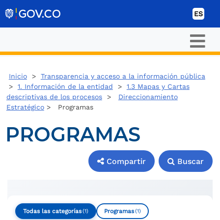
Ir al contenido
ES
Inicio
>
Transparencia y acceso a la información pública
>
1. Información de la entidad
>
1.3 Mapas y Cartas
descriptivas de los procesos
>
Direccionamiento
Estratégico
> Programas
PROGRAMAS
Compartir
Buscar
Compartir
Buscar
Todas las categorías
Programas
(1)
(1)