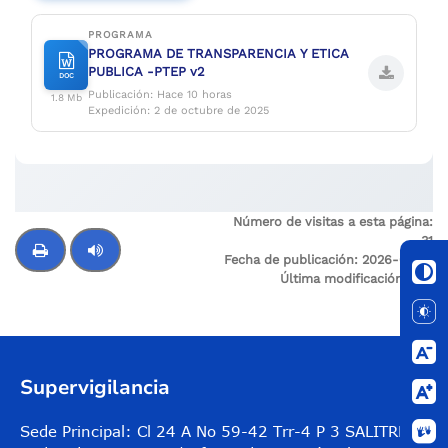
PROGRAMA
PROGRAMA DE TRANSPARENCIA Y ETICA
PUBLICA -PTEP v2
DOC
Publicación: Hace 10 horas
1.8 Mb
Expedición: 2 de octubre de 2025
Número de visitas a esta página:
31
Fecha de publicación:
2026-04-13
Última modificación:
N/A
Control de audio
Supervigilancia
Sede Principal: Cl 24 A No 59-42 Trr-4 P 3 SALITRE