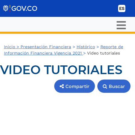
Ir al contenido
ES
Inicio >
Presentación Financiera
>
Histórico
>
Reporte de
Información Financiera Vigencia 2021
>
Video tutoriales
VIDEO TUTORIALES
Compartir
Buscar
Compartir
Buscar