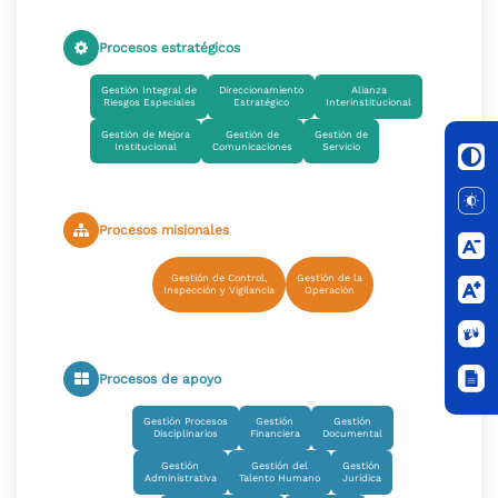
Procesos estratégicos
Gestión Integral de
Direccionamiento
Alianza
Riesgos Especiales
Estratégico
Interinstitucional
Gestión de Mejora
Gestión de
Gestión de
Institucional
Comunicaciones
Servicio
Procesos misionales
Gestión de Control,
Gestión de la
Inspección y Vigilancia
Operación
Procesos de apoyo
Gestión Procesos
Gestión
Gestión
Disciplinarios
Financiera
Documental
Gestión
Gestión del
Gestión
Administrativa
Talento Humano
Jurídica