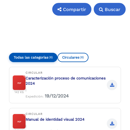
Compartir
Buscar
Compartir
Buscar
Todas las categorías
Circulares
(8)
(8)
CIRCULAR
Caracterización proceso de comunicaciones
2024
PDF
|
142 Kb
19/12/2024
Expedición:
CIRCULAR
Manual de identidad visual 2024
PDF
|