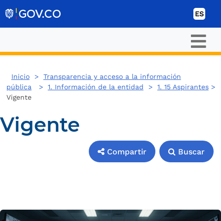
Ir al contenido
ES
Inicio
>
Transparencia y acceso a la información
pública
>
1. Información de la entidad
>
1. 15 Aspirantes
>
Vigente
Vigente
Compartir
Buscar
Compartir
Buscar