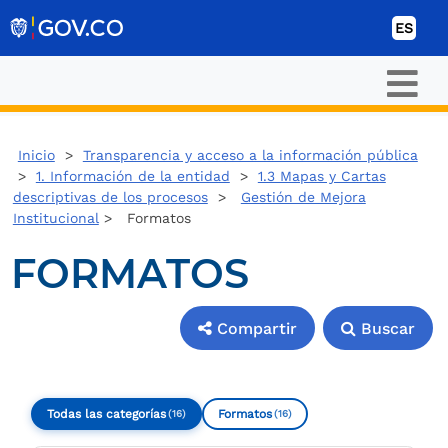
Ir al contenido
ES
Inicio
>
Transparencia y acceso a la información pública
>
1. Información de la entidad
>
1.3 Mapas y Cartas
descriptivas de los procesos
>
Gestión de Mejora
Institucional
> Formatos
FORMATOS
Compartir
Buscar
Compartir
Buscar
Todas las categorías
Formatos
(16)
(16)