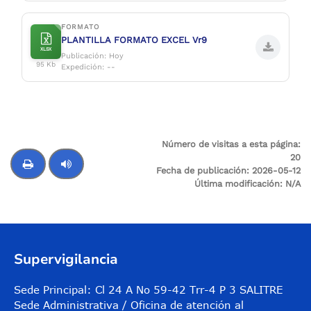
FORMATO
PLANTILLA FORMATO EXCEL Vr9
XLSX
Publicación: Hoy
95 Kb
Expedición: --
Número de visitas a esta página:
20
Fecha de publicación:
2026-05-12
Última modificación:
N/A
Control de audio
Supervigilancia
Sede Principal: Cl 24 A No 59-42 Trr-4 P 3 SALITRE
Sede Administrativa / Oficina de atención al