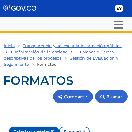
Ir al contenido
ES
Inicio
>
Transparencia y acceso a la información pública
>
1. Información de la entidad
>
1.3 Mapas y Cartas
descriptivas de los procesos
>
Gestión de Evaluación y
Seguimiento
> Formatos
FORMATOS
Compartir
Buscar
Compartir
Buscar
Todas las categorías
Formatos
(11)
(11)