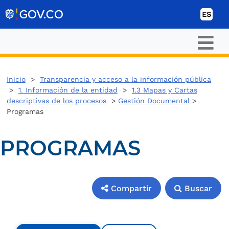
Ir al contenido
ES
Inicio
>
Transparencia y acceso a la información pública
>
1. Información de la entidad
>
1.3 Mapas y Cartas
descriptivas de los procesos
>
Gestión Documental
>
Programas
PROGRAMAS
Compartir
Buscar
Compartir
Buscar