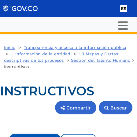
Ir al contenido
ES
Inicio
>
Transparencia y acceso a la información pública
>
1. Información de la entidad
>
1.3 Mapas y Cartas
descriptivas de los procesos
>
Gestión del Talento Humano
>
Instructivos
INSTRUCTIVOS
Compartir
Buscar
Compartir
Buscar